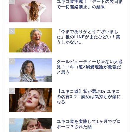
5
ユキコ道実践！「デートの翌日ま
で一切連絡禁止」の結果
6
「今までありがとうございまし
た」後のLINEがまたひどい！笑
うしかない…
7
クールビューティーじゃない人必
見！ユキコ道×溺愛理論が最強だ
と思う
8
【ユキコ道】私が選ぶDr.ユキコ
の名言3つ！読めば気持ちが楽に
なる
9
ユキコ道を実践して1ヶ月でプロ
ポーズ？された話