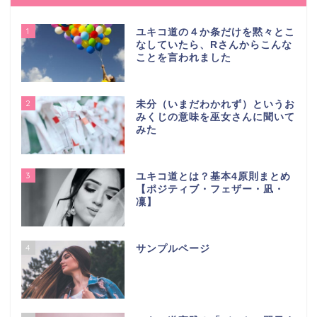
1
ユキコ道の４か条だけを黙々とこ
なしていたら、Rさんからこんな
ことを言われました
2
未分（いまだわかれず）というお
みくじの意味を巫女さんに聞いて
みた
3
ユキコ道とは？基本4原則まとめ
【ポジティブ・フェザー・凪・
凜】
4
サンプルページ