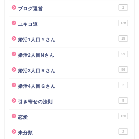
2
ブログ運営
128
ユキコ道
15
婚活1人目Ｙさん
59
婚活2人目Nさん
56
婚活3人目Ｒさん
2
婚活4人目Ｇさん
5
引き寄せの法則
120
恋愛
2
未分類