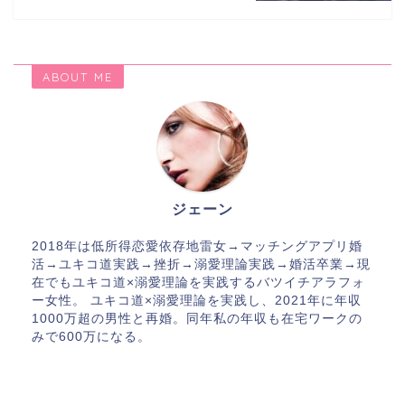
ABOUT ME
ジェーン
2018年は低所得恋愛依存地雷女→マッチングアプリ婚
活→ユキコ道実践→挫折→溺愛理論実践→婚活卒業→現
在でもユキコ道×溺愛理論を実践するバツイチアラフォ
ー女性。 ユキコ道×溺愛理論を実践し、2021年に年収
1000万超の男性と再婚。同年私の年収も在宅ワークの
みで600万になる。