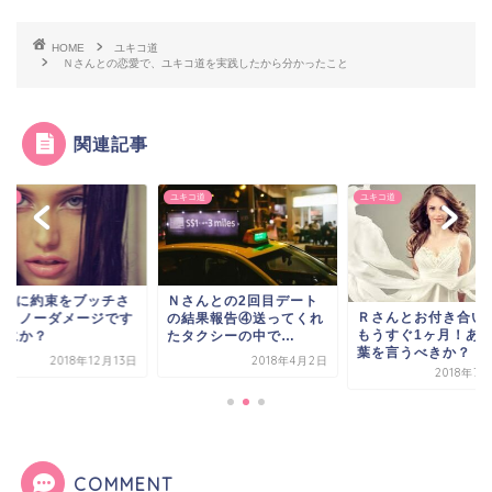
HOME
ユキコ道
Ｎさんとの恋愛で、ユキコ道を実践したから分かったこと
関連記事
コ道
ユキコ道
ユキコ道
さんに約束をブッチさ
Ｎさんとの2回目デート
Ｒさんとお付き合い
た！ノーダメージです
の結果報告④送ってくれ
もうすぐ1ヶ月！あ
なにか？
たタクシーの中で…
葉を言うべきか？
2018年12月13日
2018年4月2日
2018年7
COMMENT