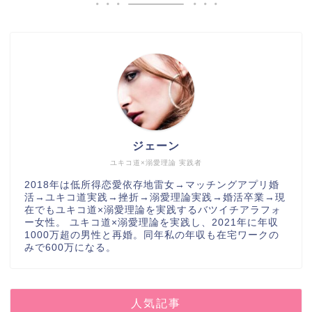
ジェーン
ユキコ道×溺愛理論 実践者
2018年は低所得恋愛依存地雷女→マッチングアプリ婚
活→ユキコ道実践→挫折→溺愛理論実践→婚活卒業→現
在でもユキコ道×溺愛理論を実践するバツイチアラフォ
ー女性。 ユキコ道×溺愛理論を実践し、2021年に年収
1000万超の男性と再婚。同年私の年収も在宅ワークの
みで600万になる。
人気記事