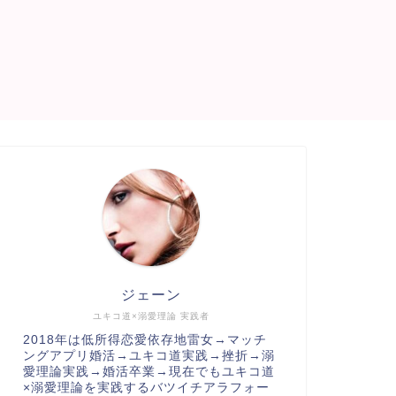
ジェーン
ユキコ道×溺愛理論 実践者
2018年は低所得恋愛依存地雷女→マッチ
ングアプリ婚活→ユキコ道実践→挫折→溺
愛理論実践→婚活卒業→現在でもユキコ道
×溺愛理論を実践するバツイチアラフォー