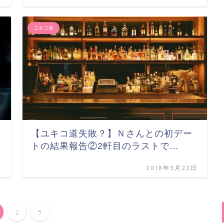
ユキコ道
【ユキコ道失敗？】Ｎさんとの初デー
トの結果報告②2軒目のラストで…
日
2018年3月22日
2
3