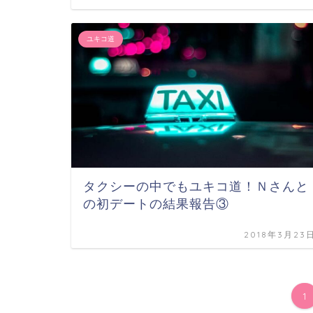
ユキコ道
タクシーの中でもユキコ道！Ｎさんと
の初デートの結果報告③
2018年3月23
1