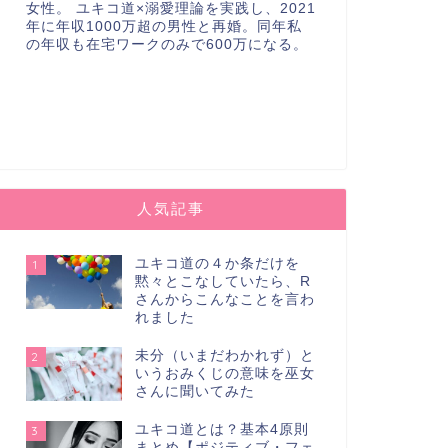
女性。 ユキコ道×溺愛理論を実践し、2021
年に年収1000万超の男性と再婚。同年私
の年収も在宅ワークのみで600万になる。
人気記事
ユキコ道の４か条だけを
1
黙々とこなしていたら、R
さんからこんなことを言わ
れました
未分（いまだわかれず）と
2
いうおみくじの意味を巫女
さんに聞いてみた
ユキコ道とは？基本4原則
3
まとめ【ポジティブ・フェ