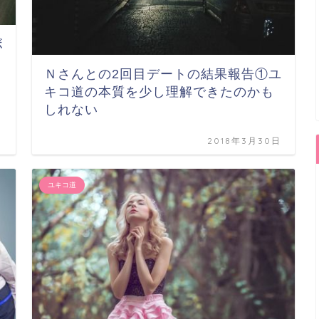
ボ
Ｎさんとの2回目デートの結果報告①ユ
キコ道の本質を少し理解できたのかも
しれない
日
2018年3月30日
ユキコ道