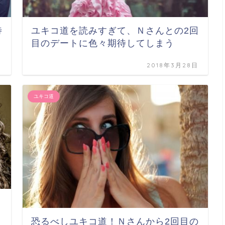
待
ユキコ道を読みすぎて、Ｎさんとの2回
目のデートに色々期待してしまう
日
2018年3月28日
ユキコ道
恐るべしユキコ道！Ｎさんから2回目の