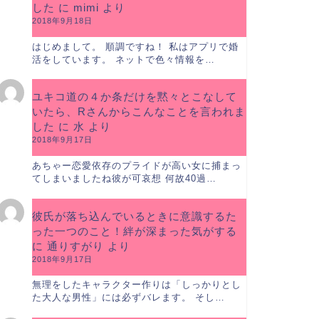
した
に
mimi
より
2018年9月18日
はじめまして。 順調ですね！ 私はアプリで婚
活をしています。 ネットで色々情報を…
ユキコ道の４か条だけを黙々とこなして
いたら、Rさんからこんなことを言われま
した
に
水
より
2018年9月17日
あちゃー恋愛依存のプライドが高い女に捕まっ
てしまいましたね彼が可哀想 何故40過…
彼氏が落ち込んでいるときに意識するた
った一つのこと！絆が深まった気がする
に
通りすがり
より
2018年9月17日
無理をしたキャラクター作りは「しっかりとし
た大人な男性」には必ずバレます。 そし…