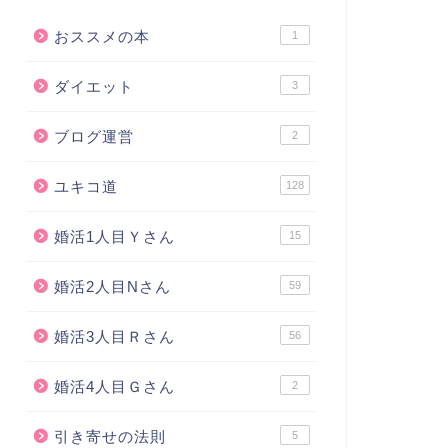
おススメの本
1
ダイエット
3
ブログ運営
2
ユキコ道
128
婚活1人目Ｙさん
15
婚活2人目Nさん
59
婚活3人目Ｒさん
56
婚活4人目Ｇさん
2
引き寄せの法則
5