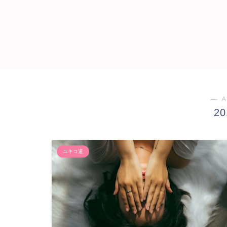
― A
2
ユキコ道