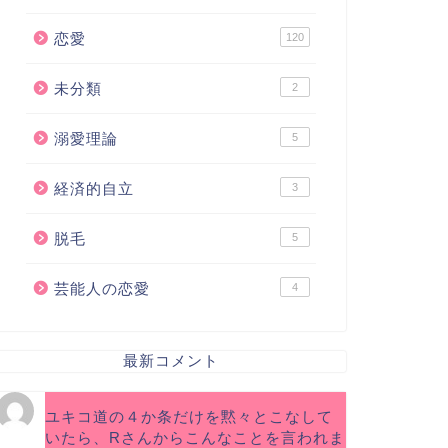
恋愛
120
未分類
2
溺愛理論
5
経済的自立
3
脱毛
5
芸能人の恋愛
4
最新コメント
ユキコ道の４か条だけを黙々とこなして
いたら、Rさんからこんなことを言われま