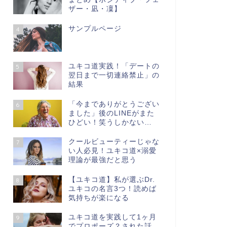
ザー・凪・凜】
サンプルページ
4
ユキコ道実践！「デートの
5
翌日まで一切連絡禁止」の
結果
「今までありがとうござい
6
ました」後のLINEがまた
ひどい！笑うしかない…
クールビューティーじゃな
7
い人必見！ユキコ道×溺愛
理論が最強だと思う
【ユキコ道】私が選ぶDr.
8
ユキコの名言3つ！読めば
気持ちが楽になる
ユキコ道を実践して1ヶ月
9
でプロポーズ？された話