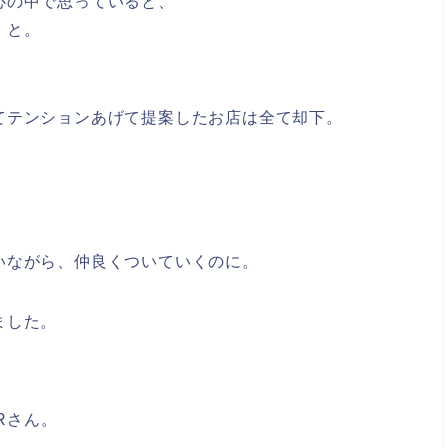
心の中で思っていると、
」と。
てテンションあげて提案したお店は全て却下。
いながら、仲良くついていくのに。
ました。
Rさん。