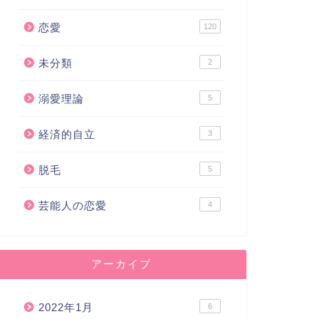
恋愛
120
未分類
2
溺愛理論
5
経済的自立
3
愛
ユキコ道
脱毛
5
芸能人の恋愛
4
ログを始めて10ヶ月経ったの
今までの恋愛を振り返ってみ
Ｒさんと1回目デートの結果報告
アーカイブ
①雰囲気のいいお店
2018年8月23日
2018年6月19
2022年1月
6