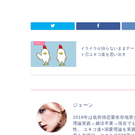
イライラが治らないままデー
ト①ユキコ道を思い出す
ジェーン
2018年は低所得恋愛依存地
理論実践→婚活卒業→現在で
性。 ユキコ道×溺愛理論を実践