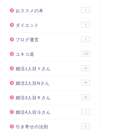
おススメの本
1
ダイエット
3
ブログ運営
2
ユキコ道
128
婚活1人目Ｙさん
15
婚活2人目Nさん
59
婚活3人目Ｒさん
56
婚活4人目Ｇさん
2
引き寄せの法則
5