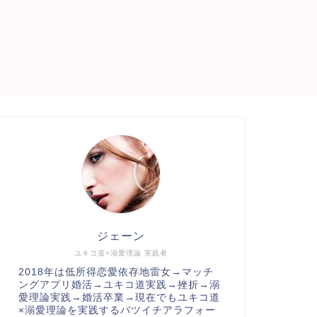
ジェーン
ユキコ道×溺愛理論 実践者
2018年は低所得恋愛依存地雷女→マッチ
ングアプリ婚活→ユキコ道実践→挫折→溺
愛理論実践→婚活卒業→現在でもユキコ道
×溺愛理論を実践するバツイチアラフォー