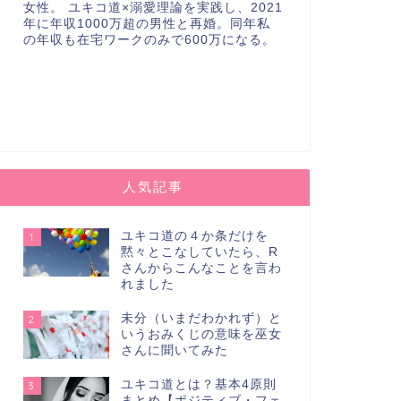
女性。 ユキコ道×溺愛理論を実践し、2021
年に年収1000万超の男性と再婚。同年私
の年収も在宅ワークのみで600万になる。
人気記事
ユキコ道の４か条だけを
1
黙々とこなしていたら、R
さんからこんなことを言わ
れました
未分（いまだわかれず）と
2
いうおみくじの意味を巫女
さんに聞いてみた
ユキコ道とは？基本4原則
3
まとめ【ポジティブ・フェ