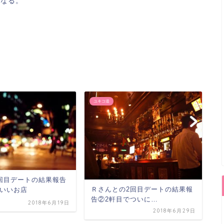
になる。
ユキコ道
恋
ブ
で
回目デートの結果報告
る
Ｒさんとの2回目デートの結果報
いいお店
告②2軒目でついに…
2018年6月19日
2018年6月29日