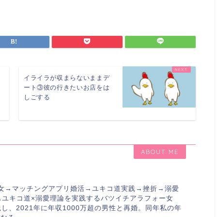
イライラが収まらないままデ
ート③彼の行きたいお店をは
しごする
ABOUT ME
雷女→マッチングアプリ婚活→ユキコ道実践→挫折→溺愛
もユキコ道×溺愛理論を実践するバツイチアラフォー女
し、2021年に年収1000万超の男性と再婚。同年私の年