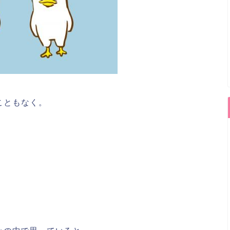
こともなく。
、