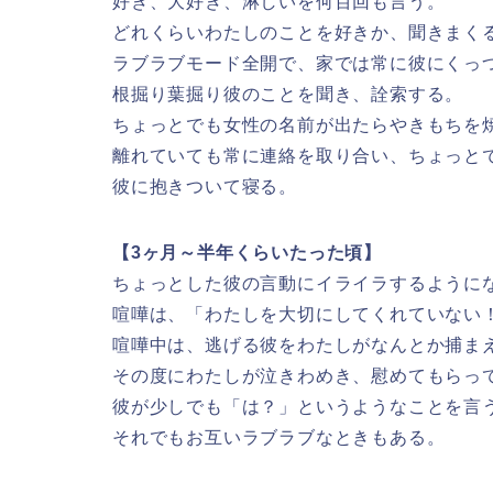
好き、大好き、淋しいを何百回も言う。
どれくらいわたしのことを好きか、聞きまく
ラブラブモード全開で、家では常に彼にくっ
根掘り葉掘り彼のことを聞き、詮索する。
ちょっとでも女性の名前が出たらやきもちを
離れていても常に連絡を取り合い、ちょっと
彼に抱きついて寝る。
【3ヶ月～半年くらいたった頃】
ちょっとした彼の言動にイライラするように
喧嘩は、「わたしを大切にしてくれていない
喧嘩中は、逃げる彼をわたしがなんとか捕ま
その度にわたしが泣きわめき、慰めてもらっ
彼が少しでも「は？」というようなことを言
それでもお互いラブラブなときもある。