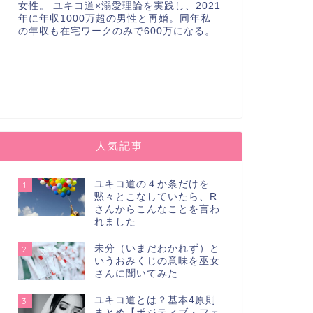
女性。 ユキコ道×溺愛理論を実践し、2021
年に年収1000万超の男性と再婚。同年私
の年収も在宅ワークのみで600万になる。
人気記事
ユキコ道の４か条だけを
1
黙々とこなしていたら、R
さんからこんなことを言わ
れました
未分（いまだわかれず）と
2
いうおみくじの意味を巫女
さんに聞いてみた
ユキコ道とは？基本4原則
3
まとめ【ポジティブ・フェ