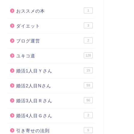
おススメの本
1
ダイエット
3
ブログ運営
2
ユキコ道
128
婚活1人目Ｙさん
15
婚活2人目Nさん
59
婚活3人目Ｒさん
56
婚活4人目Ｇさん
2
引き寄せの法則
5