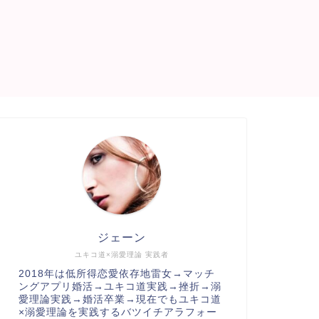
ジェーン
ユキコ道×溺愛理論 実践者
2018年は低所得恋愛依存地雷女→マッチ
ングアプリ婚活→ユキコ道実践→挫折→溺
愛理論実践→婚活卒業→現在でもユキコ道
×溺愛理論を実践するバツイチアラフォー