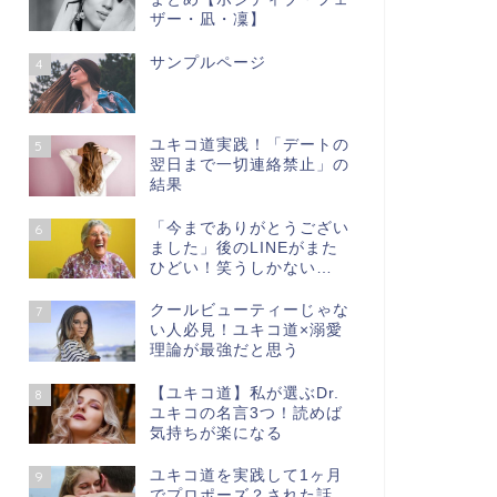
ザー・凪・凜】
サンプルページ
4
ユキコ道実践！「デートの
5
翌日まで一切連絡禁止」の
結果
「今までありがとうござい
6
ました」後のLINEがまた
ひどい！笑うしかない…
クールビューティーじゃな
7
い人必見！ユキコ道×溺愛
理論が最強だと思う
【ユキコ道】私が選ぶDr.
8
ユキコの名言3つ！読めば
気持ちが楽になる
ユキコ道を実践して1ヶ月
9
でプロポーズ？された話