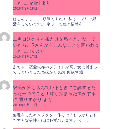
した
に
mimi
より
2018年9月18日
はじめまして。 順調ですね！ 私はアプリで婚
活をしています。 ネットで色々情報を…
ユキコ道の４か条だけを黙々とこなして
いたら、Rさんからこんなことを言われま
した
に
水
より
2018年9月17日
あちゃー恋愛依存のプライドが高い女に捕まっ
てしまいましたね彼が可哀想 何故40過…
彼氏が落ち込んでいるときに意識するた
った一つのこと！絆が深まった気がする
に
通りすがり
より
2018年9月17日
無理をしたキャラクター作りは「しっかりとし
た大人な男性」には必ずバレます。 そし…