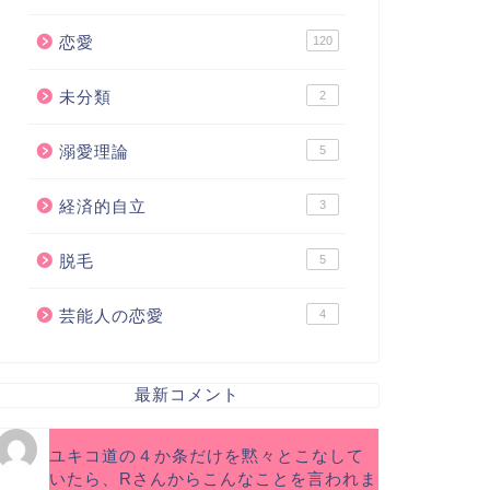
恋愛
120
未分類
2
溺愛理論
5
経済的自立
3
脱毛
5
芸能人の恋愛
4
最新コメント
ユキコ道の４か条だけを黙々とこなして
いたら、Rさんからこんなことを言われま