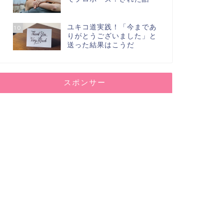
ユキコ道実践！「今まであ
10
りがとうございました」と
送った結果はこうだ
スポンサー