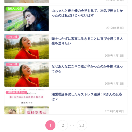
芸能人の恋愛
山ちゃんと蒼井優の会見を見て、本気で羨ましか
ったのは私だけじゃないはず
2019年6月6日
ユキコ道
嘘をつかずに素直に生きることに喜びを感じる人
生を送りたい
2019年4月12日
ユキコ道
なぜあんなにユキコ道が辛かったのかを振り返っ
てみる
2019年4月12日
婚活3人目Ｒさん
溺愛理論を試したらストレス激減！Rさんの反応
は？
2019年3月31日
...
1
2
23