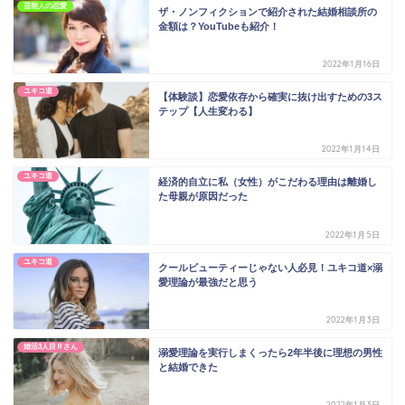
芸能人の恋愛
ザ・ノンフィクションで紹介された結婚相談所の
金額は？YouTubeも紹介！
2022年1月16日
ユキコ道
【体験談】恋愛依存から確実に抜け出すための3ス
テップ【人生変わる】
2022年1月14日
ユキコ道
経済的自立に私（女性）がこだわる理由は離婚し
た母親が原因だった
2022年1月5日
ユキコ道
クールビューティーじゃない人必見！ユキコ道×溺
愛理論が最強だと思う
2022年1月3日
婚活3人目Ｒさん
溺愛理論を実行しまくったら2年半後に理想の男性
と結婚できた
2022年1月3日