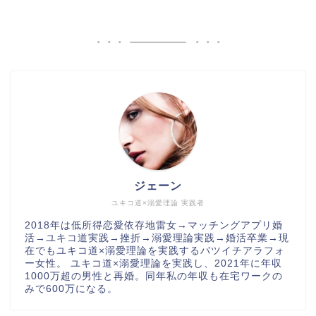
ジェーン
ユキコ道×溺愛理論 実践者
2018年は低所得恋愛依存地雷女→マッチングアプリ婚
活→ユキコ道実践→挫折→溺愛理論実践→婚活卒業→現
在でもユキコ道×溺愛理論を実践するバツイチアラフォ
ー女性。 ユキコ道×溺愛理論を実践し、2021年に年収
1000万超の男性と再婚。同年私の年収も在宅ワークの
みで600万になる。