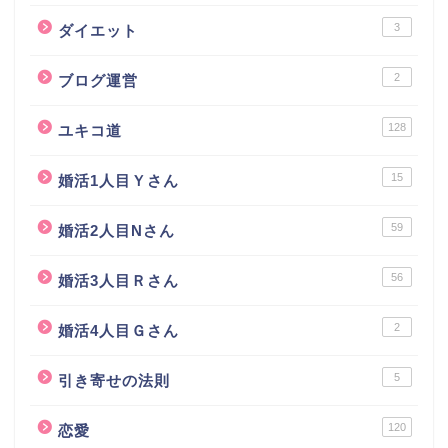
3
ダイエット
2
ブログ運営
128
ユキコ道
15
婚活1人目Ｙさん
59
婚活2人目Nさん
56
婚活3人目Ｒさん
2
婚活4人目Ｇさん
5
引き寄せの法則
120
恋愛