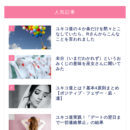
人気記事
1
ユキコ道の４か条だけを黙々とこ
なしていたら、Rさんからこんな
ことを言われました
2
未分（いまだわかれず）というお
みくじの意味を巫女さんに聞いて
みた
3
ユキコ道とは？基本4原則まとめ
【ポジティブ・フェザー・凪・
凜】
4
ユキコ道実践！「デートの翌日ま
で一切連絡禁止」の結果