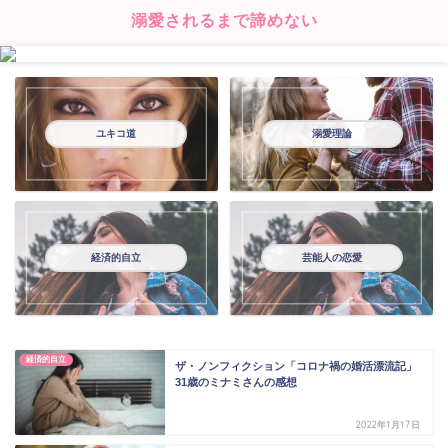
溺愛されるまで諦めない
ユキコ道×溺愛理論
ジェーンのプロフィール
ユキコ道
溺愛理論
経済的自立
芸能人の恋愛
経済的自立
ザ・ノンフィクション「コロナ禍の婚活漂流記」
31歳のミナミさんの感想
2022年1月17日