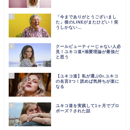
5
「今までありがとうございまし
た」後のLINEがまたひどい！笑
うしかない…
6
クールビューティーじゃない人必
見！ユキコ道×溺愛理論が最強だ
と思う
7
【ユキコ道】私が選ぶDr.ユキコ
の名言3つ！読めば気持ちが楽に
なる
8
ユキコ道を実践して1ヶ月でプロ
ポーズ？された話