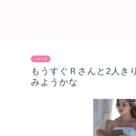
ユキコ道
もうすぐＲさんと2人き
みようかな