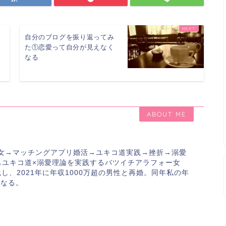
自分のブログを振り返ってみ
た①恋愛って自分が見えなく
なる
ABOUT ME
雷女→マッチングアプリ婚活→ユキコ道実践→挫折→溺愛
もユキコ道×溺愛理論を実践するバツイチアラフォー女
し、2021年に年収1000万超の男性と再婚。同年私の年
になる。