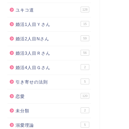
ユキコ道
128
婚活1人目Ｙさん
15
婚活2人目Nさん
59
婚活3人目Ｒさん
56
婚活4人目Ｇさん
2
引き寄せの法則
5
恋愛
120
未分類
2
溺愛理論
5