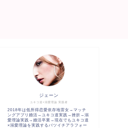
ジェーン
ユキコ道×溺愛理論 実践者
2018年は低所得恋愛依存地雷女→マッチ
ングアプリ婚活→ユキコ道実践→挫折→溺
愛理論実践→婚活卒業→現在でもユキコ道
×溺愛理論を実践するバツイチアラフォー