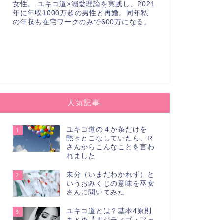
女性。 ユキコ道×溺愛理論を実践し、2021
年に年収1000万超の男性と再婚。同年私
の年収も在宅ワークのみで600万になる。
人気記事
ユキコ道の４か条だけを
1
黙々とこなしていたら、R
さんからこんなことを言わ
れました
未分（いまだわかれず）と
2
いうおみくじの意味を巫女
さんに聞いてみた
ユキコ道とは？基本4原則
3
まとめ【ポジティブ・フェ