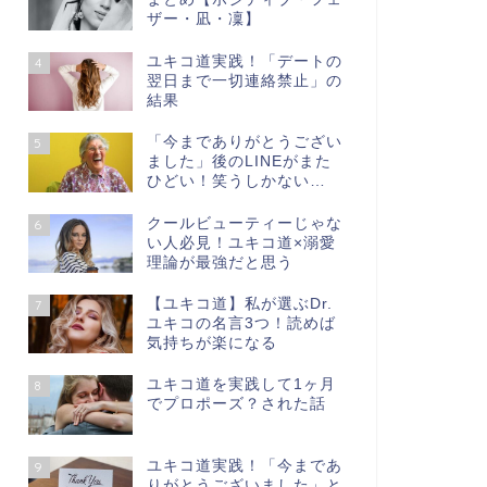
ザー・凪・凜】
ユキコ道実践！「デートの
4
翌日まで一切連絡禁止」の
結果
「今までありがとうござい
5
ました」後のLINEがまた
ひどい！笑うしかない…
クールビューティーじゃな
6
い人必見！ユキコ道×溺愛
理論が最強だと思う
【ユキコ道】私が選ぶDr.
7
ユキコの名言3つ！読めば
気持ちが楽になる
ユキコ道を実践して1ヶ月
8
でプロポーズ？された話
ユキコ道実践！「今まであ
9
りがとうございました」と