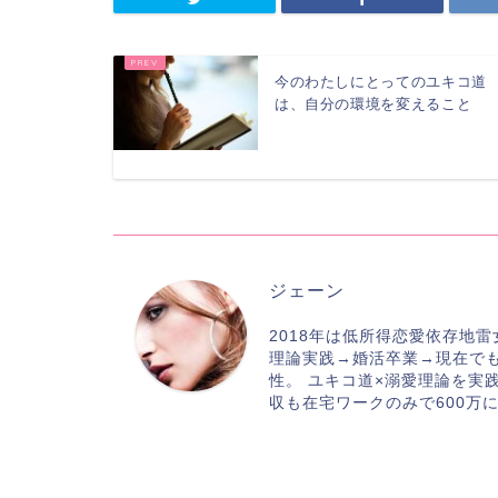
今のわたしにとってのユキコ道
は、自分の環境を変えること
ジェーン
2018年は低所得恋愛依存地
理論実践→婚活卒業→現在で
性。 ユキコ道×溺愛理論を実践
収も在宅ワークのみで600万