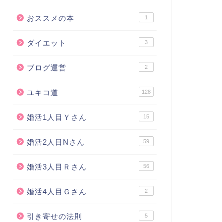
おススメの本
1
ダイエット
3
ブログ運営
2
ユキコ道
128
婚活1人目Ｙさん
15
婚活2人目Nさん
59
婚活3人目Ｒさん
56
婚活4人目Ｇさん
2
引き寄せの法則
5