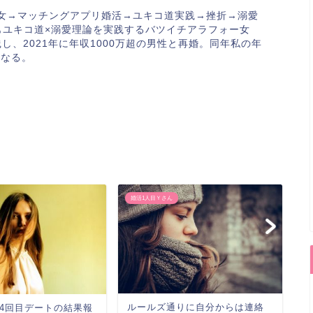
雷女→マッチングアプリ婚活→ユキコ道実践→挫折→溺愛
もユキコ道×溺愛理論を実践するバツイチアラフォー女
し、2021年に年収1000万超の男性と再婚。同年私の年
になる。
婚活1人目Ｙさん
ユ
【
抜
ルールズ通りに自分からは連絡
4回目デートの結果報