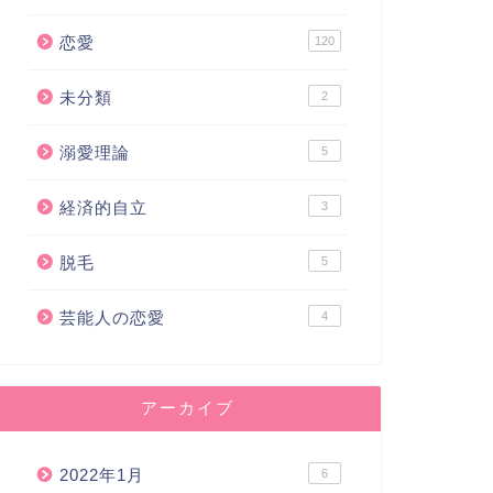
恋愛
120
未分類
2
溺愛理論
5
経済的自立
3
脱毛
5
キコ道
ユキコ道
芸能人の恋愛
4
アーカイブ
体験談】恋愛依存から確実に
2022年1月
6
け出すための3ステップ【人生
Ｒさんとの4回目デートの結果報