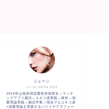
ジェーン
ユキコ道×溺愛理論 実践者
2018年は低所得恋愛依存地雷女→マッチ
ングアプリ婚活→ユキコ道実践→挫折→溺
愛理論実践→婚活卒業→現在でもユキコ道
×溺愛理論を実践するバツイチアラフォー