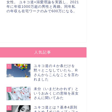
女性。 ユキコ道×溺愛理論を実践し、2021
年に年収1000万超の男性と再婚。同年私
の年収も在宅ワークのみで600万になる。
人気記事
ユキコ道の４か条だけを
1
黙々とこなしていたら、R
さんからこんなことを言わ
れました
未分（いまだわかれず）と
2
いうおみくじの意味を巫女
さんに聞いてみた
ユキコ道とは？基本4原則
3
まとめ【ポジティブ・フェ