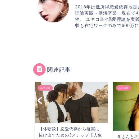
2018年は低所得恋愛依存地
理論実践→婚活卒業→現在で
性。 ユキコ道×溺愛理論を実践
収も在宅ワークのみで600万
関連記事
ユキコ道
ユキコ道
【体験談】恋愛依存から確実に
抜け出すための3ステップ【人生
からは連絡
Ｒさんとの