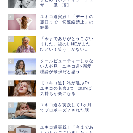
ザー・凪・凜】
ユキコ道実践！「デートの
4
翌日まで一切連絡禁止」の
結果
「今までありがとうござい
5
ました」後のLINEがまた
ひどい！笑うしかない…
クールビューティーじゃな
6
い人必見！ユキコ道×溺愛
理論が最強だと思う
【ユキコ道】私が選ぶDr.
7
ユキコの名言3つ！読めば
気持ちが楽になる
ユキコ道を実践して1ヶ月
8
でプロポーズ？された話
ユキコ道実践！「今まであ
9
りがとうございました」と