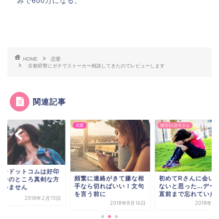
みで600万になる。
HOME
恋愛
京都府警にガチでストーカー相談してきたのでレビューします
関連記事
恋愛
婚活3人目Ｒさん
ッチドットコムは好印
頻繁に連絡がきて嫌な相
初めてRさんに会い
！今のところ真剣な方
手なら切ればいい！文句
ないと思った...デー
かいません
を言う前に
直前まで忘れていた
2018年2月15日
2018年8月16日
2018年1