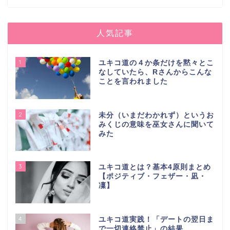
人気記事
1
ユキコ道の４か条だけを黙々とこ
なしていたら、Rさんからこんな
ことを言われました
2
未分（いまだわかれず）というお
みくじの意味を巫女さんに聞いて
みた
3
ユキコ道とは？基本4原則まとめ
【ポジティブ・フェザー・凪・
凜】
4
ユキコ道実践！「デートの翌日ま
で一切連絡禁止」の結果