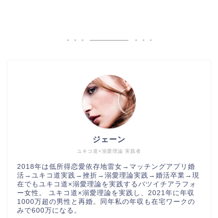
ジェーン
ユキコ道×溺愛理論 実践者
2018年は低所得恋愛依存地雷女→マッチングアプリ婚
活→ユキコ道実践→挫折→溺愛理論実践→婚活卒業→現
在でもユキコ道×溺愛理論を実践するバツイチアラフォ
ー女性。 ユキコ道×溺愛理論を実践し、2021年に年収
1000万超の男性と再婚。同年私の年収も在宅ワークの
みで600万になる。