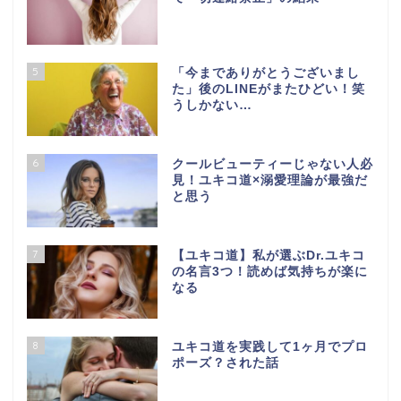
5
「今までありがとうございまし
た」後のLINEがまたひどい！笑
うしかない…
6
クールビューティーじゃない人必
見！ユキコ道×溺愛理論が最強だ
と思う
7
【ユキコ道】私が選ぶDr.ユキコ
の名言3つ！読めば気持ちが楽に
なる
8
ユキコ道を実践して1ヶ月でプロ
ポーズ？された話