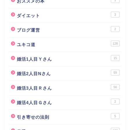
1
おススメの本
3
ダイエット
2
ブログ運営
128
ユキコ道
15
婚活1人目Ｙさん
59
婚活2人目Nさん
56
婚活3人目Ｒさん
2
婚活4人目Ｇさん
5
引き寄せの法則