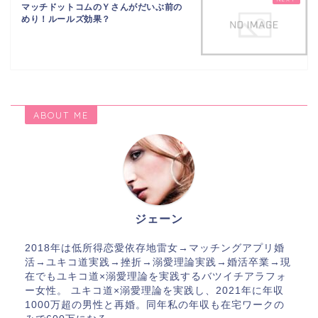
マッチドットコムのＹさんがだいぶ前の
めり！ルールズ効果？
ABOUT ME
ジェーン
2018年は低所得恋愛依存地雷女→マッチングアプリ婚
活→ユキコ道実践→挫折→溺愛理論実践→婚活卒業→現
在でもユキコ道×溺愛理論を実践するバツイチアラフォ
ー女性。 ユキコ道×溺愛理論を実践し、2021年に年収
1000万超の男性と再婚。同年私の年収も在宅ワークの