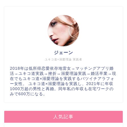
ジェーン
ユキコ道×溺愛理論 実践者
2018年は低所得恋愛依存地雷女→マッチングアプリ婚
活→ユキコ道実践→挫折→溺愛理論実践→婚活卒業→現
在でもユキコ道×溺愛理論を実践するバツイチアラフォ
ー女性。 ユキコ道×溺愛理論を実践し、2021年に年収
1000万超の男性と再婚。同年私の年収も在宅ワークの
みで600万になる。
人気記事