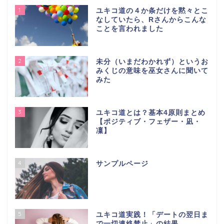
1
ユキコ道の４か条だけを黙々とこ
なしていたら、Rさんからこんな
ことを言われました
2
未分（いまだわかれず）というお
みくじの意味を巫女さんに聞いて
みた
3
ユキコ道とは？基本4原則まとめ
【ポジティブ・フェザー・凪・
凜】
4
サンプルページ
5
ユキコ道実践！「デートの翌日ま
で一切連絡禁止」の結果