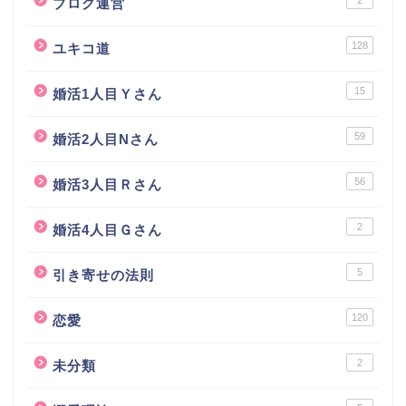
ブログ運営
128
ユキコ道
15
婚活1人目Ｙさん
59
婚活2人目Nさん
56
婚活3人目Ｒさん
2
婚活4人目Ｇさん
5
引き寄せの法則
120
恋愛
2
未分類