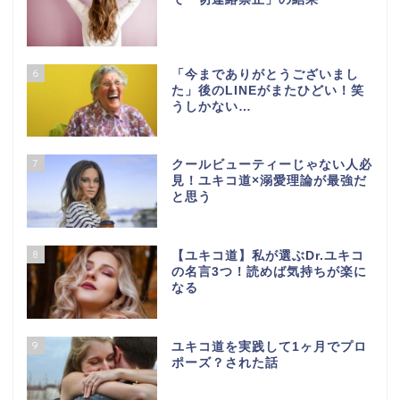
6
「今までありがとうございまし
た」後のLINEがまたひどい！笑
うしかない…
7
クールビューティーじゃない人必
見！ユキコ道×溺愛理論が最強だ
と思う
8
【ユキコ道】私が選ぶDr.ユキコ
の名言3つ！読めば気持ちが楽に
なる
9
ユキコ道を実践して1ヶ月でプロ
ポーズ？された話