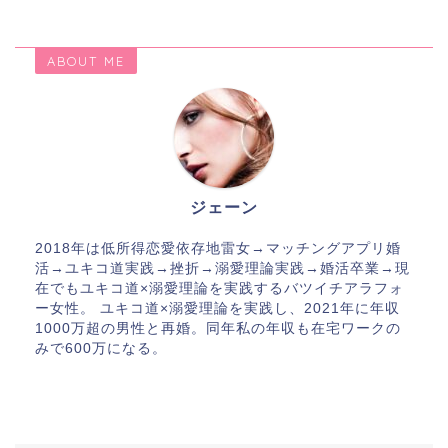
ABOUT ME
ジェーン
2018年は低所得恋愛依存地雷女→マッチングアプリ婚
活→ユキコ道実践→挫折→溺愛理論実践→婚活卒業→現
在でもユキコ道×溺愛理論を実践するバツイチアラフォ
ー女性。 ユキコ道×溺愛理論を実践し、2021年に年収
1000万超の男性と再婚。同年私の年収も在宅ワークの
みで600万になる。