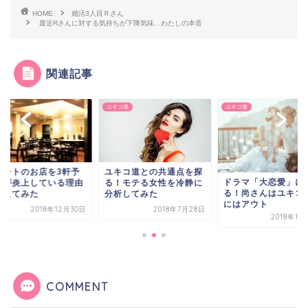
HOME
婚活3人目Ｒさん
最近Rさんに対する気持ちが下降気味…わたしの本音
関連記事
ユキコ道
ユキコ道
デートのお店を3軒予
ユキコ道との共通点を探
ドラマ「大恋愛」に
」が炎上している理由
る！モテる女性を冷静に
る！尚さんはユキコ
考えてみた
分析してみた
にはアウト
2018年12月30日
2018年7月28日
2018年11
COMMENT