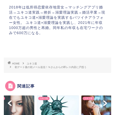
2018年は低所得恋愛依存地雷女→マッチングアプリ婚
活→ユキコ道実践→挫折→溺愛理論実践→婚活卒業→現
在でもユキコ道×溺愛理論を実践するバツイチアラフォ
ー女性。 ユキコ道×溺愛理論を実践し、2021年に年収
1000万超の男性と再婚。同年私の年収も在宅ワークの
みで600万になる。
HOME
ユキコ道
初デート後の初メール送信！Ｎさんからの即レス内容に戸惑う
関連記事
コ道
ユキコ道
ユキコ道