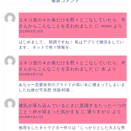
最新コメント
ユキコ道の４か条だけを黙々とこなしていたら、R
さんからこんなことを言われました
に
mimi
より
2018年9月18日
はじめまして。 順調ですね！ 私はアプリで婚活をしてい
ます。 ネットで色々情報を…
ユキコ道の４か条だけを黙々とこなしていたら、R
さんからこんなことを言われました
に
水
より
2018年9月17日
あちゃー恋愛依存のプライドが高い女に捕まってしまいま
したね彼が可哀想 何故40過…
彼氏が落ち込んでいるときに意識するたった一つの
こと！絆が深まった気がする
に
通りすがり
より
2018年9月17日
無理をしたキャラクター作りは「しっかりとした大人な男