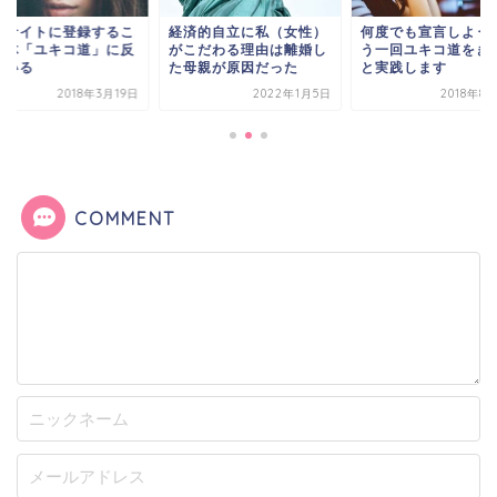
活サイトに登録するこ
経済的自立に私（女性）
何度でも宣言しよう
自体「ユキコ道」に反
がこだわる理由は離婚し
う一回ユキコ道をき
ている
た母親が原因だった
と実践します
2018年3月19日
2022年1月5日
2018年8
COMMENT