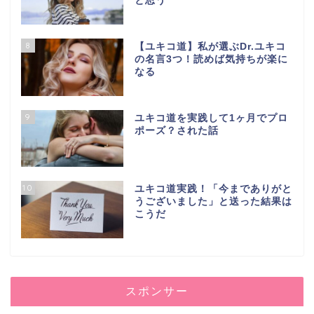
と思う
8
【ユキコ道】私が選ぶDr.ユキコ
の名言3つ！読めば気持ちが楽に
なる
9
ユキコ道を実践して1ヶ月でプロ
ポーズ？された話
10
ユキコ道実践！「今までありがと
うございました」と送った結果は
こうだ
スポンサー