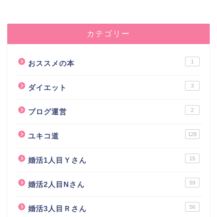
カテゴリー
1
おススメの本
3
ダイエット
2
ブログ運営
128
ユキコ道
15
婚活1人目Ｙさん
59
婚活2人目Nさん
56
婚活3人目Ｒさん