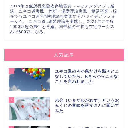
2018年は低所得恋愛依存地雷女→マッチングアプリ婚
活→ユキコ道実践→挫折→溺愛理論実践→婚活卒業→現
在でもユキコ道×溺愛理論を実践するバツイチアラフォ
ー女性。 ユキコ道×溺愛理論を実践し、2021年に年収
1000万超の男性と再婚。同年私の年収も在宅ワークの
みで600万になる。
人気記事
1
ユキコ道の４か条だけを黙々とこ
なしていたら、Rさんからこんな
ことを言われました
2
未分（いまだわかれず）というお
みくじの意味を巫女さんに聞いて
みた