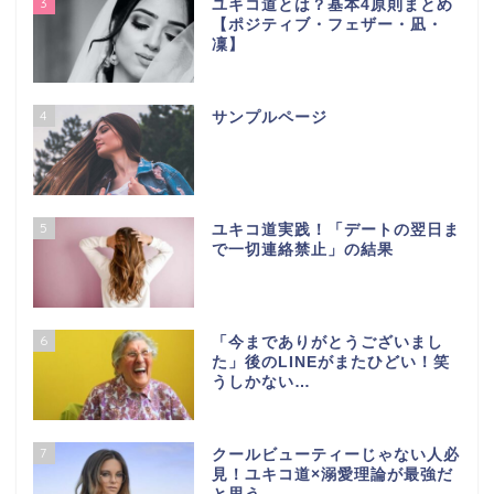
3
ユキコ道とは？基本4原則まとめ
【ポジティブ・フェザー・凪・
凜】
4
サンプルページ
5
ユキコ道実践！「デートの翌日ま
で一切連絡禁止」の結果
6
「今までありがとうございまし
た」後のLINEがまたひどい！笑
うしかない…
7
クールビューティーじゃない人必
見！ユキコ道×溺愛理論が最強だ