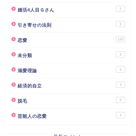
2
婚活4人目Ｇさん
5
引き寄せの法則
120
恋愛
2
未分類
5
溺愛理論
3
経済的自立
5
脱毛
4
芸能人の恋愛